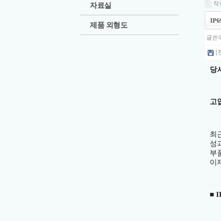
작성
자료실
IP
제품 외형도
글쓴이
[
당
고
최
성
부
이
■
I