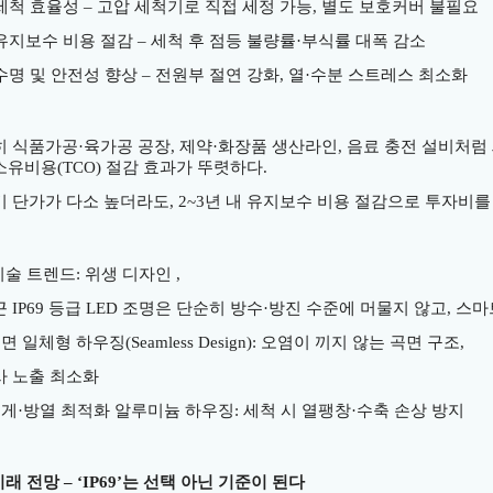
세척 효율성
–
고압 세척기로 직접 세정 가능
,
별도 보호커버 불필요
유지보수 비용 절감
–
세척 후 점등 불량률
·
부식률 대폭 감소
수명 및 안전성 향상
–
전원부 절연 강화
,
열
·
수분 스트레스 최소화
히 식품가공
·
육가공 공장
,
제약
·
화장품 생산라인
,
음료 충전 설비처럼
소유비용
(TCO)
절감 효과가 뚜렷하다
.
기 단가가 다소 높더라도
, 2~3
년 내 유지보수 비용 절감으로 투자비를
기술 트렌드
:
위생 디자인
,
근
IP69
등급
LED
조명은 단순히 방수
·
방진 수준에 머물지 않고
,
스마
면 일체형 하우징
(Seamless Design):
오염이 끼지 않는 곡면 구조
,
사 노출 최소화
무게
·
방열 최적화 알루미늄 하우징
:
세척 시 열팽창
·
수축 손상 방지
미래 전망
–
‘IP69’
는 선택 아닌 기준이 된다