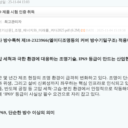
일 : 25-11-04 15:03
69 제품 시험 인증 취득
 :
최고관리자
전기신문]_조명_에너지와_미래를_켜다2025.pdf (6.2M)
[1]
DATE : 2025-11-04 15:19:58
사 방수특허 제
10-2323966(
엘이디조명등의 커버 방수기밀구조
)
적용
압 세척과 극한 환경에 대응하는 조명기술
, IP69
등급이 만드는 산업
근 몇 년간 제조 현장의 조명 환경이 급격히 변화하고 있다
.
조명이 
과 위생
,
그리고 설비 신뢰성까지 좌우하는 핵심 인프라로 인식되고 
품
,
반도체 공정 등 고압 세척
·
고습
·
분진 환경에서 안정적으로 작동해
제
‘IP69’
등급이 사실상 필수 요건으로 자리 잡고 있다
.
P69,
단순한 방수 이상의 의미