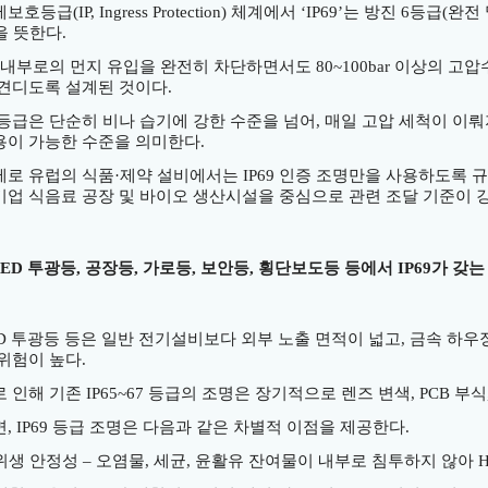
제보호등급
(IP, Ingress Protection)
체계에서
‘IP69’
는 방진
6
등급
(
완전
을 뜻한다
.
내부로의 먼지 유입을 완전히 차단하면서도
80~100bar
이상의 고압
 견디도록 설계된 것이다
.
 등급은 단순히 비나 습기에 강한 수준을 넘어
,
매일 고압 세척이 이
용이 가능한 수준을 의미한다
.
제로 유럽의 식품
·
제약 설비에서는
IP69
인증 조명만을 사용하도록 규
기업 식음료 공장 및 바이오 생산시설을 중심으로 관련 조달 기준이 
LED
투광등
,
공장등
,
가로등
,
보안등
,
횡단보도등 등에서
IP69
가 갖는
D
투광등 등은 일반 전기설비보다 외부 노출 면적이 넓고
,
금속 하우징
 위험이 높다
.
로 인해 기존
IP65~67
등급의 조명은 장기적으로 렌즈 변색
, PCB
부식
면
, IP69
등급 조명은 다음과 같은 차별적 이점을 제공한다
.
위생 안정성
–
오염물
,
세균
,
윤활유 잔여물이 내부로 침투하지 않아