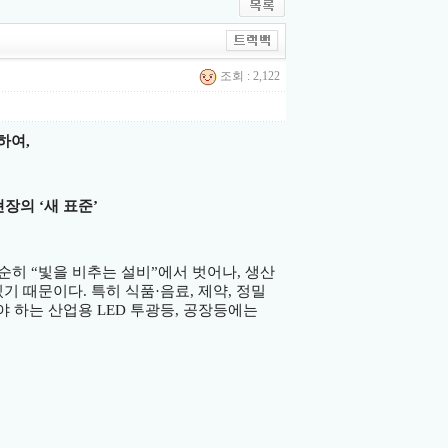
조회 : 2,122
하여
,
현장의
‘
새 표준
’
단순히
“
빛을 비추는 설비
”
에서 벗어나
,
생산
있기 때문이다
.
특히 식품
·
음료
,
제약
,
정밀
야 하는 산업용
LED
투광등
,
공장등에는