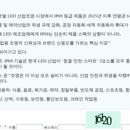
로벌
LED
산업조명 시장에서
IP69
등급 제품은
2025
년 이후 연평균
6
품 및 제약산업의 위생 규제 강화
,
공장 자동화
·
세척 자동화의 확대가
내
LED
제조업체에게
IP69
는 단순히 제품 스펙의 상향이 아니라
,
업용 조명의 신뢰성과 브랜드 신용도를 가르는 핵심 지표
”
 되어가고 있다
.
국
, IP69
기술은 한국
LED
산업이
‘
청결
·
안전
·
스마트
’ 3
요소를 모두 
이 될 것이다
.
는 곧
“
조명은 더 이상 보조 설비가 아니라
,
산업 안전과 위생을 지탱
한다
.
사용처
:
식품
,
음료
,
육가공
,
제약
,
정밀부품
,
반도체 공정
,
스포츠등
,
항
만
,
선박
,
가로등
,
보안등
,
횡단보도등
,
크레인 작업등
이름
패스워드