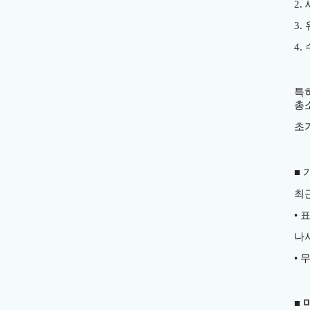
2.
3.
4.
특
총
초
■
최
•
표
나
•
■