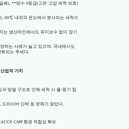
 밀폐
), **
방수
9
등급
(
고온
·
고압 세척 보호
)
수
, 80
℃
내외의 온도에서 분사되는 세척수
뤄지는 생산라인에서도 유지보수 없이 장기
정하는 사례가 늘고 있으며
,
국내에서도
강화되는 추세다
.
 산업적 가치
과 방열 구조로 인해 세척 시 물
·
증기 침
,
드라이버 단락 등 문제가 잦았다
.
HACCP, GMP
환경 적합성 확보