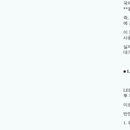
국
**
즉
,
에
이
사
실
대
■
LE
투
이
반
1.