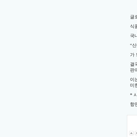
글
식
국
“
산
가
결
판
이
미
*
항