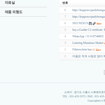
자료실
번호
8
https://kupprawojazdybezeg
제품 외형도
7
https://kupprawojazdybezeg
6
SEO NEXUS
5
buy a Goethe C2 certificate. B
4
WhatsApp +31 6 87546855 Bu
3
Loitering Munitions Market
2
Führerschein kau
(2)
1
미움은 적게 사랑은 많이 
소재지 : 경기도 시흥시 시화벤처로305 
TEL : 031-433-3375 / FAX : 031-433-33
Copyright(c) 