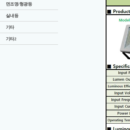
면조명/형광등
실내등
기타
기타2